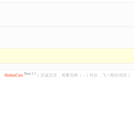
Beta 1.1
HedunCms
{ 至诚至坚，勇攀高峰 } -- [ 特步，飞一般的感觉 ]