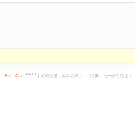
Beta 1.1
HedunCms
{ 至诚至坚，勇攀高峰 } -- [ 特步，飞一般的感觉 ]