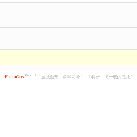
Beta 1.1
HedunCms
{ 至诚至坚，勇攀高峰 } -- [ 特步，飞一般的感觉 ]