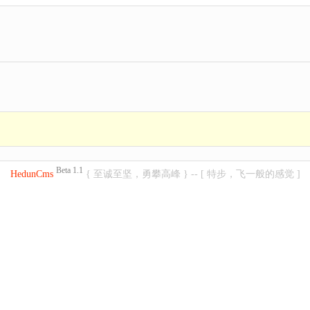
Beta 1.1
HedunCms
{ 至诚至坚，勇攀高峰 } -- [ 特步，飞一般的感觉 ]