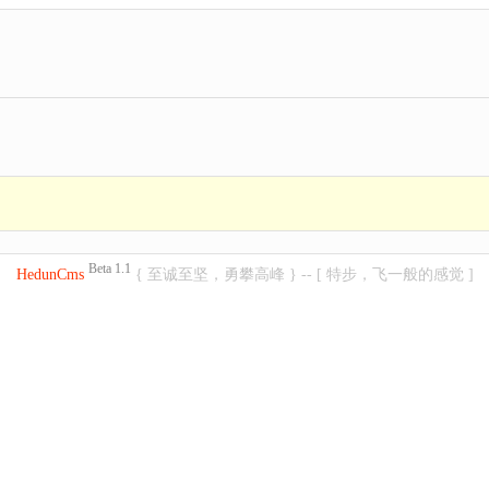
Beta 1.1
HedunCms
{ 至诚至坚，勇攀高峰 } -- [ 特步，飞一般的感觉 ]