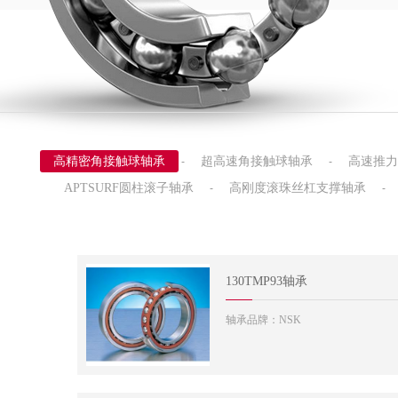
高精密角接触球轴承
超高速角接触球轴承
高速推力
-
-
APTSURF圆柱滚子轴承
高刚度滚珠丝杠支撑轴承
-
-
130TMP93轴承
轴承品牌：NSK