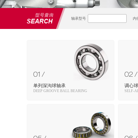
轴承型号
内
01 /
02 /
单列深沟球轴承
调心
DEEP GROOVE BALL BEARING
SELF-A