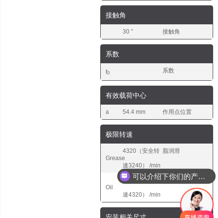
接触角
30 °
接触角
系数
系数
f
0
有效载荷中心
a
54.4 mm
作用点位置
极限转速
4320（安全转
脂润滑
Grease
速3240） /min
可以介绍下你们的产品么
5760（安全转
油润滑
Oil
速4320） /min
安装相关尺寸