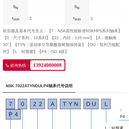
S
S
N
N
r
r
2
1
min
min
前后缀及基本代号含义：【7：NSK高性能标准NSKHPS系列轴承】
【0：尺寸系列：10系列】【22：内径：110 mm】【A：接触角
30°】【TYN：滚动体引导聚酰胺树脂保持架】【DU：双列万能配
对】【L：轻预紧】【P4：ISO 4级】
13924080008
咨询热线：
NSK 7022ATYNDULP4轴承代号说明
7
0
2
2
A
T
Y
N
D
U
L
P
4
P4：
L：轻预紧