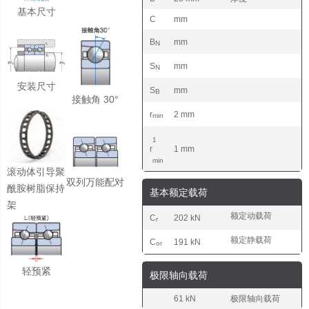
基本尺寸
C
mm
B
mm
N
S
mm
N
安装尺寸
S
mm
B
接触角 30°
r
2 mm
min
1
r
1 mm
min
滚动体引导聚
双列万能配对
酰胺树脂保持
基本额定载荷
架
额定动载荷
C
202 kN
r
额定静载荷
C
191 kN
or
轻预紧
极限轴向载荷
61 kN
极限轴向载荷