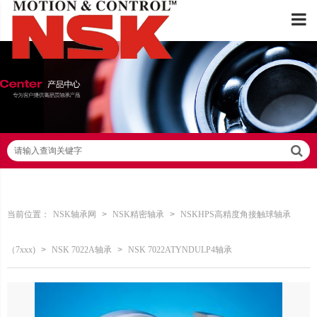
请输入查询关键字
当前位置：
NSK轴承网
>
NSK精密轴承
>
NSKHPS高精度角接触球轴承
（7xxx)
>
NSK 7022A轴承
>
NSK 7022ATYNDULP4轴承