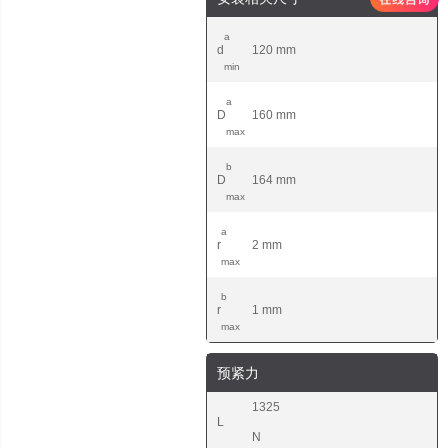
a
d
120 mm
min
a
D
160 mm
max
b
D
164 mm
max
a
r
2 mm
max
b
r
1 mm
max
预紧力
1325
L
N