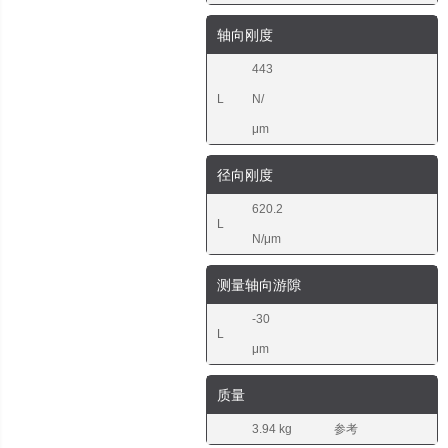
轴向刚度
443
L
N/
μm
径向刚度
620.2
L
N/μm
测量轴向游隙
-30
L
μm
质量
3.94 kg
参考