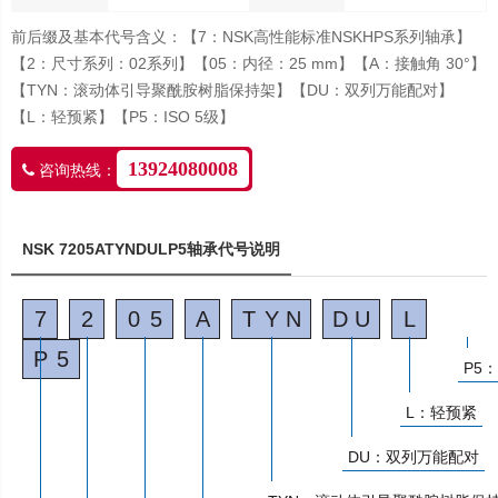
前后缀及基本代号含义：【7：NSK高性能标准NSKHPS系列轴承】
【2：尺寸系列：02系列】【05：内径：25 mm】【A：接触角 30°】
【TYN：滚动体引导聚酰胺树脂保持架】【DU：双列万能配对】
【L：轻预紧】【P5：ISO 5级】
13924080008
咨询热线：
NSK 7205ATYNDULP5轴承代号说明
7
2
0
5
A
T
Y
N
D
U
L
P
5
P5：
L：轻预紧
DU：双列万能配对