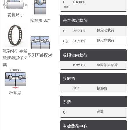
r
0.6 mm
min
安装尺寸
接触角 30°
基本额定载荷
额定动载荷
C
32.2 kN
r
额定静载荷
C
18.9 kN
or
滚动体引导聚
极限轴向载荷
双列万能配对
酰胺树脂保持
架
6.95 kN
极限轴向载荷
接触角
30 °
接触角
轻预紧
系数
系数
f
0
有效载荷中心