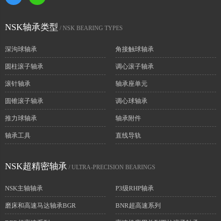
NSK轴承类型
/ NSK BEARING TYPES
深沟球轴承
角接触球轴承
圆柱滚子轴承
调心滚子轴承
滚针轴承
轴承座单元
圆锥滚子轴承
调心球轴承
推力球轴承
轴承附件
轴承工具
直线导轨
NSK超精密轴承
/ ULTRA-PRECISION BEARINGS
NSK主轴轴承
P3级RHP轴承
磨床和高速马达轴承BGR
BNR超高速系列