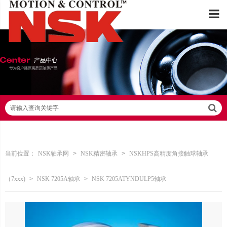
请输入查询关键字
当前位置：
NSK轴承网
>
NSK精密轴承
>
NSKHPS高精度角接触球轴承
（7xxx)
>
NSK 7205A轴承
>
NSK 7205ATYNDULP5轴承